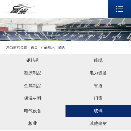
网站首页
关于我们
产品展示
生产实力
应用领域
您当前的位置：
首页
-
产品展示
-
玻璃
新闻资讯
钢结构
线缆
联系我们
塑胶制品
电力设备
语言
金属制品
管道
保温材料
门窗
电气设备
玻璃
板业
其他建材