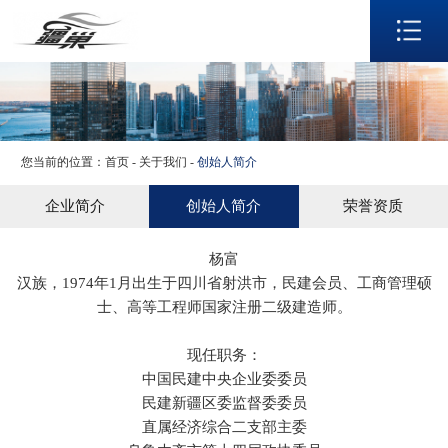
网站首页
关于我们
产品展示
生产实力
应用领域
您当前的位置：
首页
-
关于我们
-
创始人简介
新闻资讯
企业简介
创始人简介
荣誉资质
联系我们
杨富
语言
汉族，1974年1月出生于四川省射洪市，民建会员、工商管理硕
士、高等工程师国家注册二级建造师。
现任职务：
中国民建中央企业委委员
民建新疆区委监督委委员
直属经济综合二支部主委